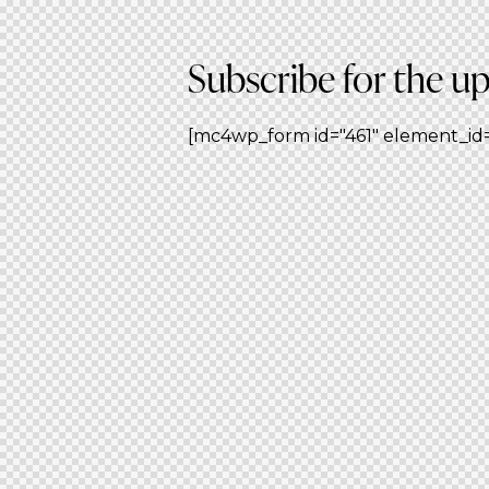
Subscribe for the u
[mc4wp_form id="461" element_id="