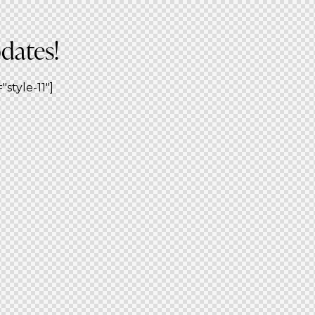
pdates!
style-11"]