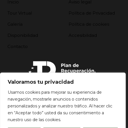
Inicio
Aviso legal
Tour Virtual
Política de Privacidad
Galería
Política de cookies
Disponibilidad
Accesibilidad
Contacto
Valoramos tu privacidad
Usamos cookies para mejorar su experiencia de
navegación, mostrarle anuncios o contenidos
personalizados y analizar nuestro tráfico. Al hacer clic
en “Aceptar todo” usted da su consentimiento a
nuestro uso de las cookies.