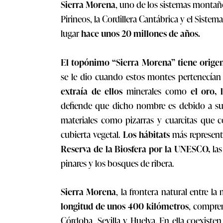
Sierra Morena
, uno de los sistemas montaño
Pirineos, la Cordillera Cantábrica y el Sistem
lugar
hace unos 20 millones de años.
El topónimo “Sierra Morena” tiene orig
se le dio cuando estos montes pertenecía
extraía de ellos
minerales como
el oro, 
defiende que dicho nombre es debido a su 
materiales como pizarras y cuarcitas que
cubierta vegetal.
Los hábitats
más represent
Reserva de la Biosfera por la UNESCO,
la
pinares y los bosques de ribera.
Sierra Morena
, la frontera natural entre la
longitud de unos 400 kilómetros
, compren
Córdoba, Sevilla y Huelva. En ella coexisten