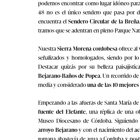
podemos encontrar como lugar idóneo para
48 no es el único sendero que pasa por de
encuentra el
Sendero Circular de la Breña
tramos que se adentran en pleno Parque Nat
Nuestra
Sierra Morena cordobesa
ofrece al
señalizados y homologados, siendo por lo 
Destacar quizás por su belleza paisajísti
Bejarano-Baños de Popea
. Un recorrido de 
media y considerado
una de las 10 mejores 
Empezando a las afueras de Santa María de 
fuente del Elefante
, una réplica de una ob
Museo Diocesano de Córdoba. Siguiendo el
arroyo Bejarano
y con el nacimiento del
ac
romana abastecía de agua a Corduba y post