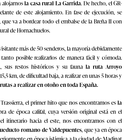
 alojarnos
la casa rural La Garrida
. De hecho, el GR-
lante de este alojamiento. En fase de ejecución, se
, que va a bordear todo el embalse de la Breña II con
ural de Hornachuelos.
 visitante más de 50 senderos, la mayoría debidamente
tanto posible realizarlos de manera fácil y cómoda.
ca, sus restos históricos y su fauna
la ruta Arroyo
15,5 km, de dificultad baja, a realizar en unas 5 horas y
rutas a realizar en otoño en toda España.
Trassierra, el primer hito que nos encontramos es
la
ra de época califal, cuya versión original está en el
 itinerario hacia el este, nos encontramos con el
ueducto romano de Valdepuentes
, que ya en época
eriormente en época islámica a la ciudad de Madinat