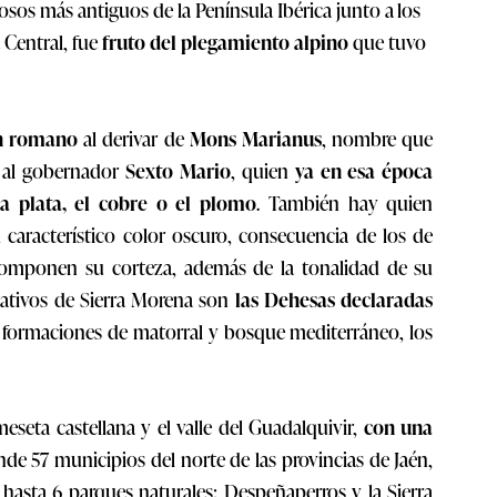
sos más antiguos de la Península Ibérica junto a
los
a Central, fue
fruto del plegamiento alpino
que tuvo
en romano
al derivar de
Mons Marianus
, nombre que
n al gobernador
Sexto Mario
, quien
ya en esa época
la plata, el cobre o el plomo
. También hay quien
característico color oscuro, consecuencia de los de
 componen su corteza, además de la tonalidad de su
ativos de Sierra Morena son
las Dehesas declaradas
s formaciones de matorral y bosque mediterráneo, los
 meseta castellana y el valle del Guadalquivir,
con una
de 57 municipios del norte de las provincias de Jaén,
 hasta 6 parques naturales: Despeñaperros y la Sierra